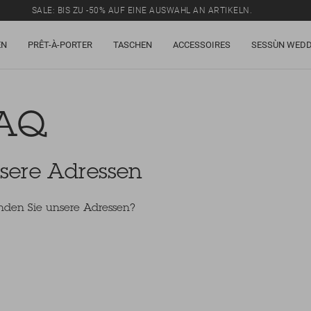
SALE: BIS ZU -50% AUF EINE AUSWAHL AN ARTIKELN.
EN
PRÊT-À-PORTER
TASCHEN
ACCESSOIRES
SESSÙN WEDD
AQ
sere Adressen
nden Sie unsere Adressen?