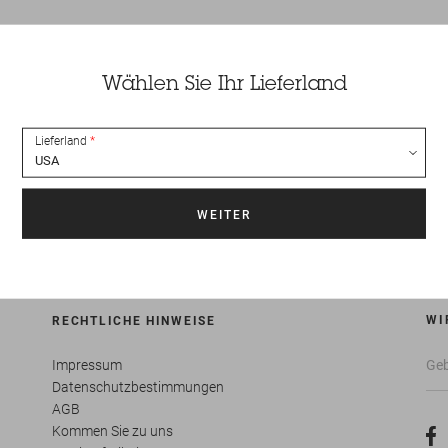
Wählen Sie Ihr Lieferland
RSAND INNERHALB VON 24
VEREINFACHTE RÜCKGA
STUNDEN
Lieferland
Kostenlose Rücksendungen 
r an Wochenenden, Feiertagen,
Deutschland. Bis zu 15 Tage Zeit 
nd des Schlussverkaufs und zum
Rückgabe Ihrer Artikel.
Kollektionsstart
WI
RECHTLICHE HINWEISE
Impressum
Datenschutzbestimmungen
AGB
Kommen Sie zu uns