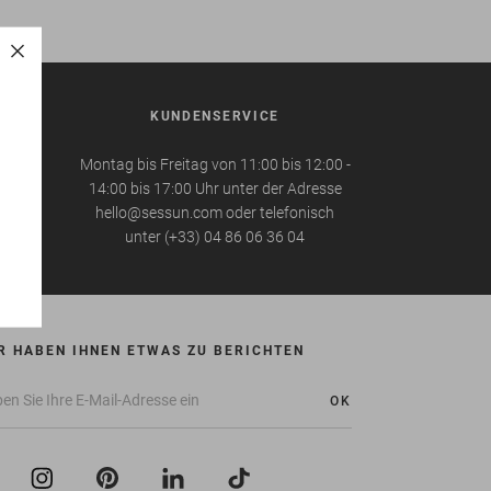
BE
KUNDENSERVICE
in
Montag bis Freitag von 11:00 bis 12:00 -
für die
14:00 bis 17:00 Uhr unter der Adresse
hello@sessun.com oder telefonisch
unter (+33) 04 86 06 36 04
R HABEN IHNEN ETWAS ZU BERICHTEN
OK