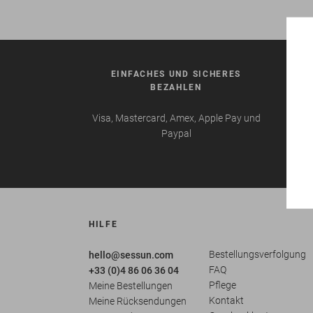
EINFACHES UND SICHERES
VE
BEZAHLEN
Visa, Mastercard, Amex, Apple Pay und
Auße
Paypal
währe
HILFE
Bestellungsverfolgung
hello@sessun.com
FAQ
+33 (0)4 86 06 36 04
Pflege
Meine Bestellungen
Kontakt
Meine Rücksendungen