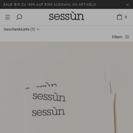
SALE: BIS ZU -50% AUF EINE AUSWAHL AN ARTIKELN.
0
Geschenkkarte
(7)
Filtern