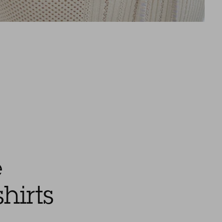
e
hirts