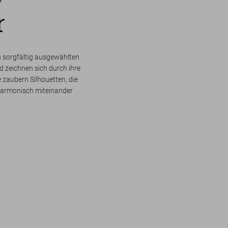
r
s sorgfältig ausgewählten
d zeichnen sich durch ihre
ie zaubern Silhouetten, die
 harmonisch miteinander