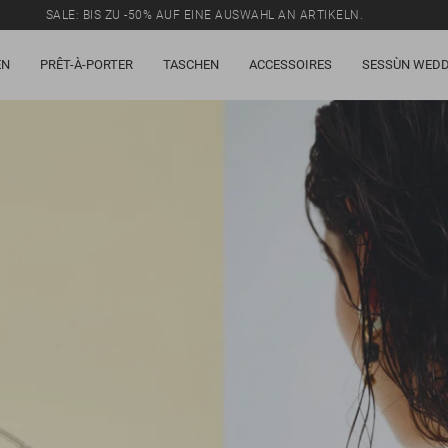
SALE: BIS ZU -50% AUF EINE AUSWAHL AN ARTIKELN.
EN
PRÊT-À-PORTER
TASCHEN
ACCESSOIRES
SESSÙN WEDD