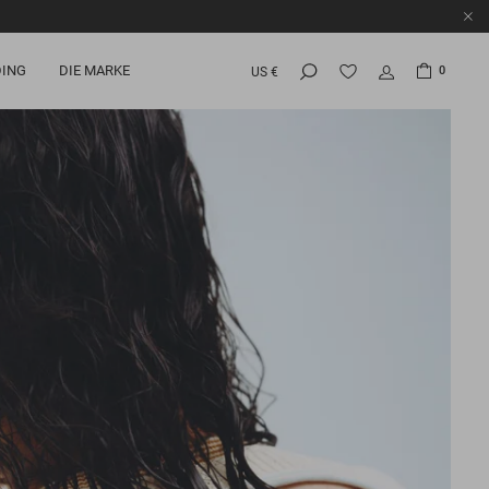
ING
DIE MARKE
0
US €