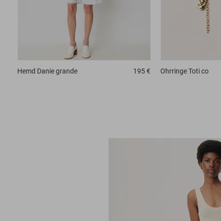
Hemd
Danie grande
195 €
Ohrringe
Toti co