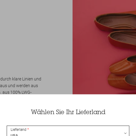
durch klare Linien und
g aus und werden aus
.a. aus 100% LWG-
lt.
Wählen Sie Ihr Lieferland
Lieferland