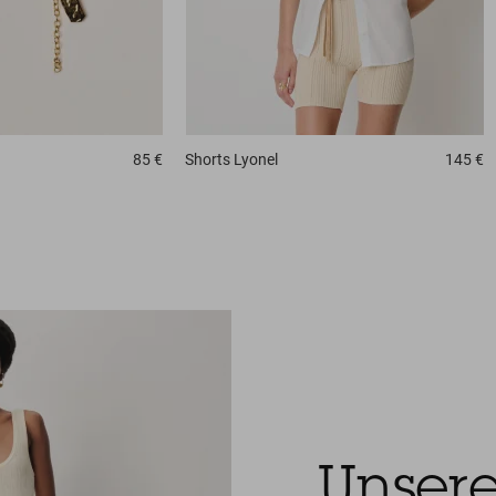
85 €
Shorts
Lyonel
145 €
Unser