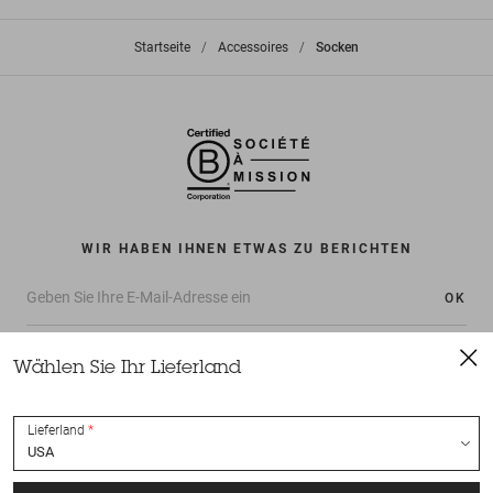
Startseite
>
Accessoires
>
Socken
WIR HABEN IHNEN ETWAS ZU BERICHTEN
OK
Wählen Sie Ihr Lieferland
Lieferland