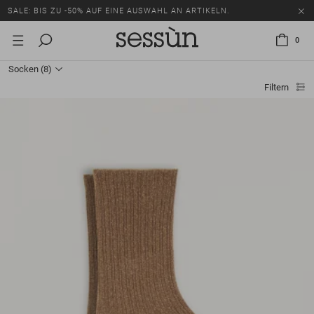
SALE: BIS ZU -50% AUF EINE AUSWAHL AN ARTIKELN.
0
Socken
(8)
Filtern