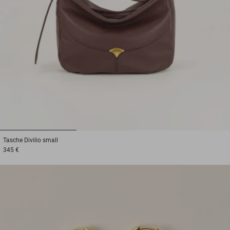
1
2
3
Tasche
Divilio small
345 €