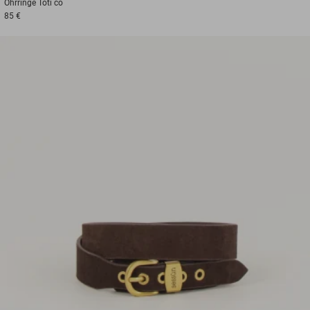
Ohrringe
Toti co
85 €