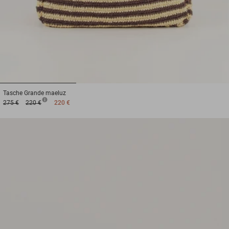
1
2
3
Tasche
Grande maeluz
275 €
220 €
220 €