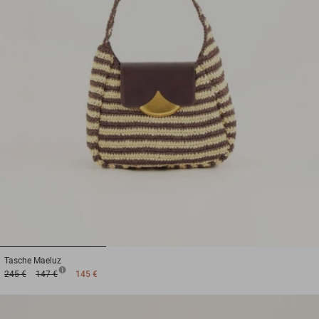
1
2
3
Tasche
Maeluz
245 €
147 €
145 €