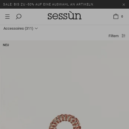
SALE: BIS ZU -50% AUF EINE AUSWAHL AN ARTIKELN.
0
Accessoires
(311)
Filtern
NEU