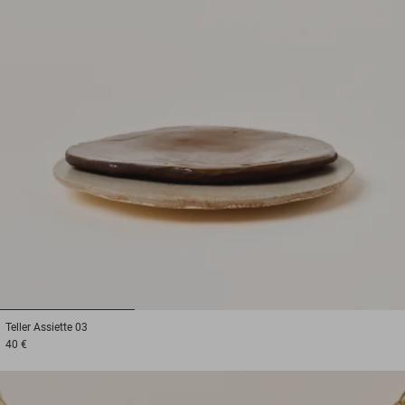
1
2
3
Teller
Assiette 03
40 €