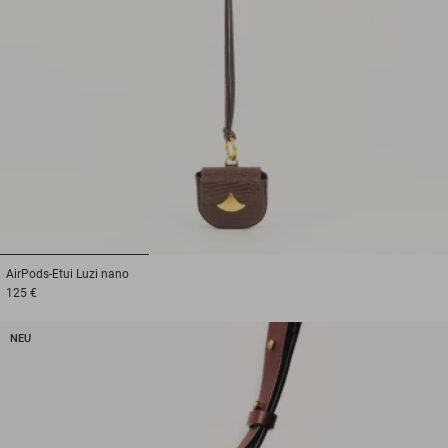
1
2
3
AirPods-Etui
Luzi nano
125 €
NEU