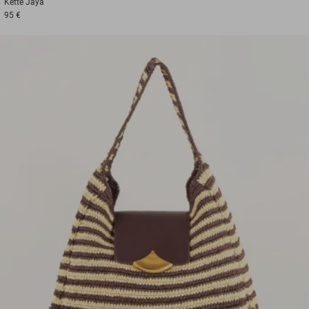
Kette
Jaya
95 €