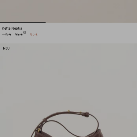
1
2
3
Kette
Neptia
115 €
92 €
85 €
NEU