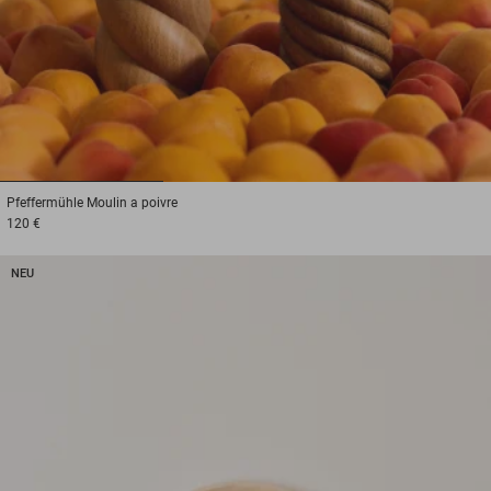
1
2
3
Pfeffermühle
Moulin a poivre
120 €
NEU