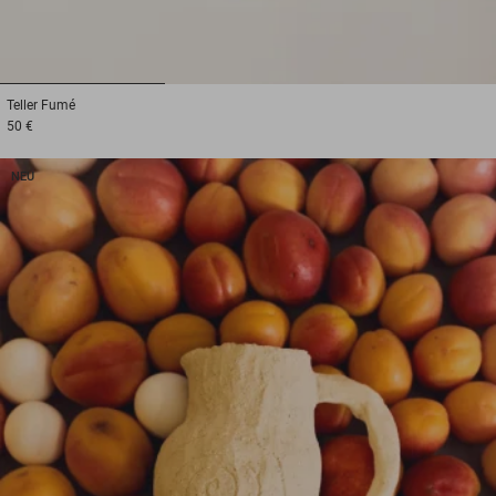
1
2
3
Teller
Fumé
50 €
NEU