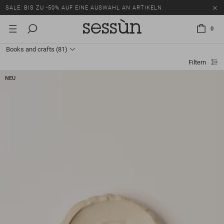
SALE: BIS ZU -50% AUF EINE AUSWAHL AN ARTIKELN.
0
Books and crafts
(81)
Filtern
NEU