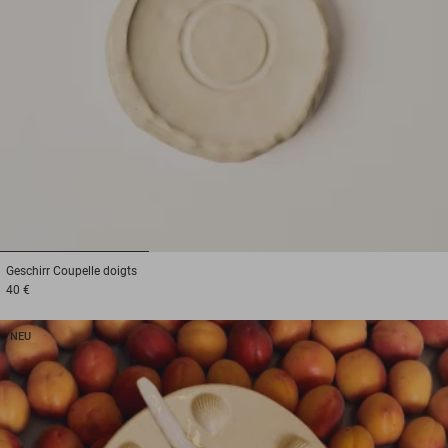
1
2
3
Geschirr
Coupelle doigts
40 €
NEU