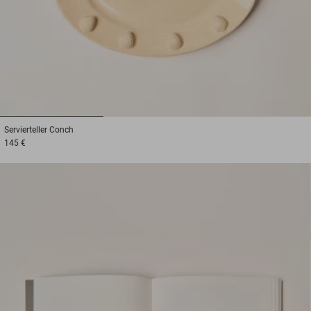
1
2
3
Servierteller
Conch
145 €