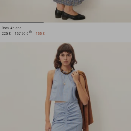
1
2
3
Rock
Aniane
225 €
157,50 €
155 €