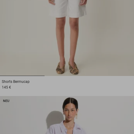
1
2
3
Shorts
Bermucap
145 €
NEU