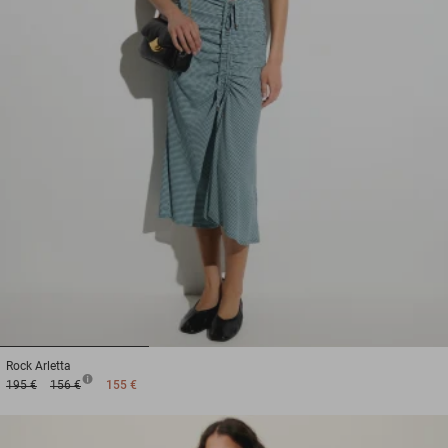
1
2
3
Rock
Arletta
195 €
156 €
155 €