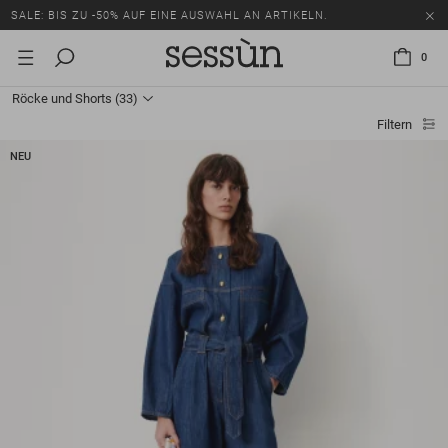
SALE: BIS ZU -50% AUF EINE AUSWAHL AN ARTIKELN.
0
Röcke und Shorts
(33)
Filtern
NEU