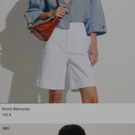
1
2
3
Shorts
Bermucap
145 €
NEU