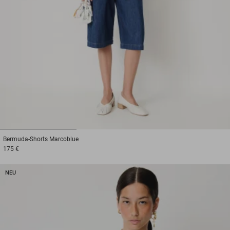
1
2
3
Bermuda-Shorts
Marcoblue
175 €
NEU