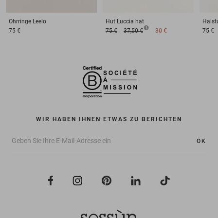
Ohrringe
Leelo
Hut
Luccia hat
Halst
75 €
75 €
37,50 €
30 €
75 €
WIR HABEN IHNEN ETWAS ZU BERICHTEN
OK