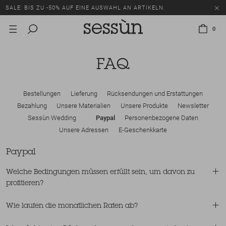
SALE: BIS ZU -50% AUF EINE AUSWAHL AN ARTIKELN.
0
FAQ
Bestellungen
Lieferung
Rücksendungen und Erstattungen
Bezahlung
Unsere Materialien
Unsere Produkte
Newsletter
Sessùn Wedding
Paypal
Personenbezogene Daten
Unsere Adressen
E-Geschenkkarte
Paypal
Welche Bedingungen müssen erfüllt sein, um davon zu
profitieren?
Wie laufen die monatlichen Raten ab?