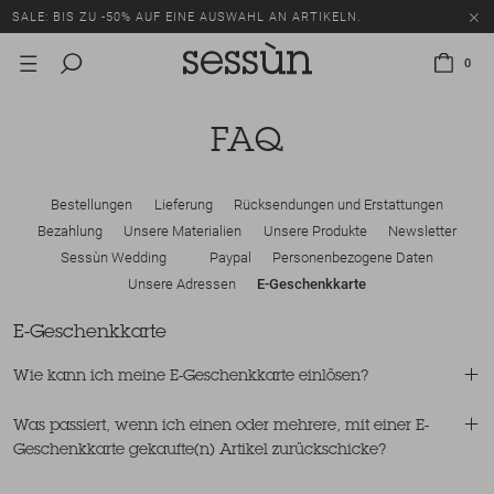
SALE: BIS ZU -50% AUF EINE AUSWAHL AN ARTIKELN.
0
FAQ
Bestellungen
Lieferung
Rücksendungen und Erstattungen
Bezahlung
Unsere Materialien
Unsere Produkte
Newsletter
Sessùn Wedding
Paypal
Personenbezogene Daten
Unsere Adressen
E-Geschenkkarte
E-Geschenkkarte
Wie kann ich meine E-Geschenkkarte einlösen?
Was passiert, wenn ich einen oder mehrere, mit einer E-
Geschenkkarte gekaufte(n) Artikel zurückschicke?