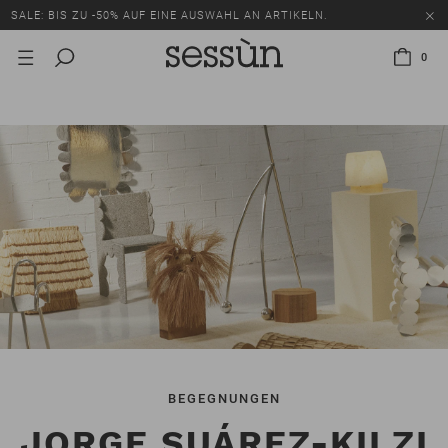
SALE: BIS ZU -50% AUF EINE AUSWAHL AN ARTIKELN.
0
BEGEGNUNGEN
JORGE SUÁREZ-KILZI