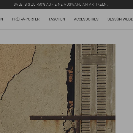
SALE: BIS ZU -50% AUF EINE AUSWAHL AN ARTIKELN.
EN
PRÊT-À-PORTER
TASCHEN
ACCESSOIRES
SESSÙN WEDD