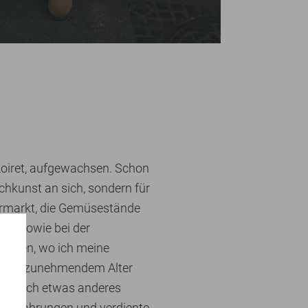
 Loiret, aufgewachsen. Schon
ochkunst an sich, sondern für
permarkt, die Gemüsestände
hte sowie bei der
egangen, wo ich meine
te. Mit zunehmendem Alter
uch noch etwas anderes
e Erfahrungen und verdiente