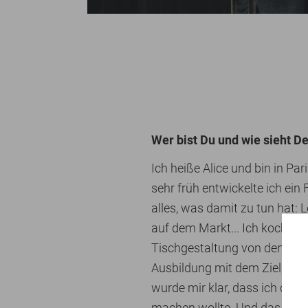
Wer bist Du und wie sieht 
Ich heiße Alice und bin in Pa
sehr früh entwickelte ich ein 
alles, was damit zu tun hat:
auf dem Markt... Ich kochte s
Tischgestaltung von den Jahr
Ausbildung mit dem Ziel, ein
wurde mir klar, dass ich di
machen wollte. Und das lernt