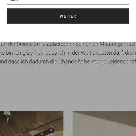
eld, um mein Studium und meine Reisen zu finanzieren, d
decken und kennenzulernen. Trotz all dem habe ich meine
ich an der Pariser Ecole Estienne (Hochschule für Kunst 
studiert, wo ich mit Grafikern, Typografen, Raumgestalt
 an der Sciences Po außerdem noch einen Master gemacht
bin ich glücklich, dass ich in der Welt arbeiten darf, di
nd dass ich dadurch die Chance habe, meine Leidenschaf