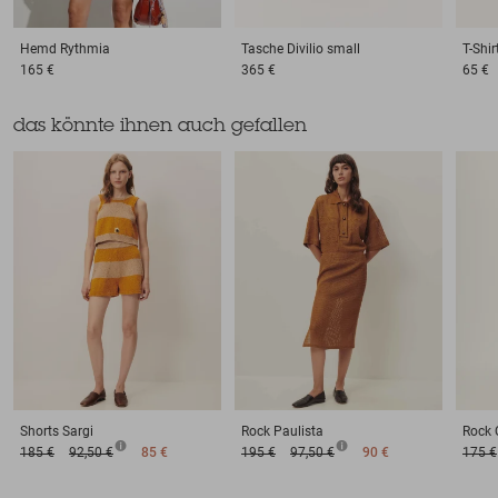
Hemd
Rythmia
Tasche
Divilio small
T-Shir
165 €
365 €
65 €
das könnte ihnen auch gefallen
Shorts
Sargi
Rock
Paulista
Rock
185 €
92,50 €
85 €
195 €
97,50 €
90 €
175 €