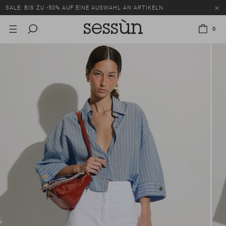
SALE: BIS ZU -50% AUF EINE AUSWAHL AN ARTIKELN.
0