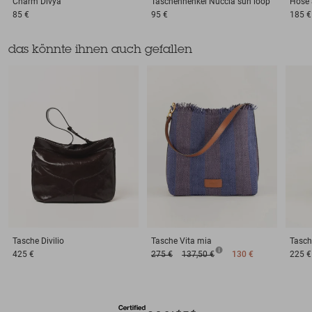
Charm
Divya
Taschenhenkel
Nuccia sun loop
Hose
85 €
95 €
185 €
das könnte ihnen auch gefallen
Tasche
Divilio
Tasche
Vita mia
Tasch
425 €
275 €
137,50 €
130 €
225 €