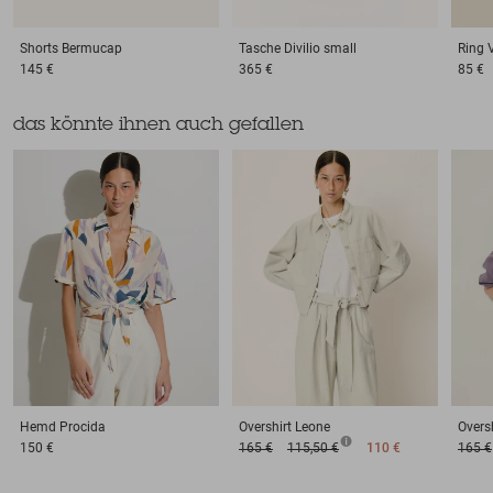
Shorts
Bermucap
Tasche
Divilio small
Ring
145 €
365 €
85 €
das könnte ihnen auch gefallen
Hemd
Procida
Overshirt
Leone
Oversh
150 €
165 €
115,50 €
110 €
165 €