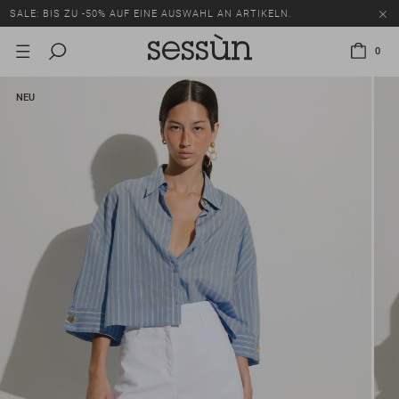
SALE: BIS ZU -50% AUF EINE AUSWAHL AN ARTIKELN.
0
NEU