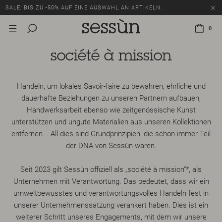
SALE: BIS ZU -50% AUF EINE AUSWAHL AN ARTIKELN.
0
société à mission
Handeln, um lokales Savoir-faire zu bewahren, ehrliche und
dauerhafte Beziehungen zu unseren Partnern aufbauen,
Handwerksarbeit ebenso wie zeitgenössische Kunst
unterstützen und ungute Materialien aus unseren Kollektionen
entfernen... All dies sind Grundprinzipien, die schon immer Teil
der DNA von Sessùn waren.
Seit 2023 gilt Sessùn offiziell als „société à mission“*, als
Unternehmen mit Verantwortung. Das bedeutet, dass wir ein
umweltbewusstes und verantwortungsvolles Handeln fest in
unserer Unternehmenssatzung verankert haben. Dies ist ein
weiterer Schritt unseres Engagements, mit dem wir unsere