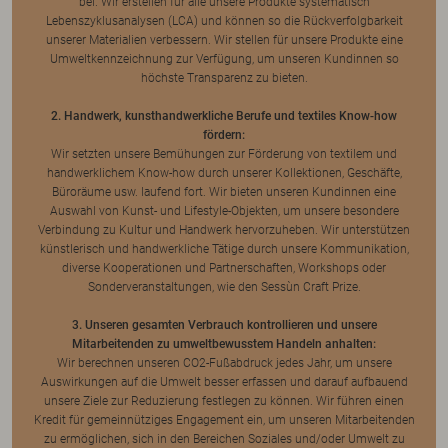
bei. Wir erstellen für alle unsere Produkte systematisch
Lebenszyklusanalysen (LCA) und können so die Rückverfolgbarkeit
unserer Materialien verbessern. Wir stellen für unsere Produkte eine
Umweltkennzeichnung zur Verfügung, um unseren Kundinnen so
höchste Transparenz zu bieten.
2. Handwerk, kunsthandwerkliche Berufe und textiles Know-how
fördern:
Wir setzten unsere Bemühungen zur Förderung von textilem und
handwerklichem Know-how durch unserer Kollektionen, Geschäfte,
Büroräume usw. laufend fort. Wir bieten unseren Kundinnen eine
Auswahl von Kunst- und Lifestyle-Objekten, um unsere besondere
Verbindung zu Kultur und Handwerk hervorzuheben. Wir unterstützen
künstlerisch und handwerkliche Tätige durch unsere Kommunikation,
diverse Kooperationen und Partnerschaften, Workshops oder
Sonderveranstaltungen, wie den Sessùn Craft Prize.
3. Unseren gesamten Verbrauch kontrollieren und unsere
Mitarbeitenden zu umweltbewusstem Handeln anhalten:
Wir berechnen unseren CO2-Fußabdruck jedes Jahr, um unsere
Auswirkungen auf die Umwelt besser erfassen und darauf aufbauend
unsere Ziele zur Reduzierung festlegen zu können. Wir führen einen
Kredit für gemeinnütziges Engagement ein, um unseren Mitarbeitenden
zu ermöglichen, sich in den Bereichen Soziales und/oder Umwelt zu