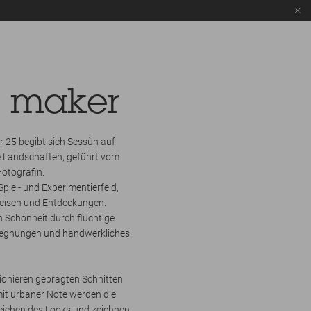
 maker
ter 25 begibt sich Sessùn auf
e Landschaften, geführt vom
Fotografin.
piel- und Experimentierfeld,
Reisen und Entdeckungen.
n Schönheit durch flüchtige
egnungen und handwerkliches
ionieren geprägten Schnitten
mit urbaner Note werden die
eichen des Looks und zeichnen