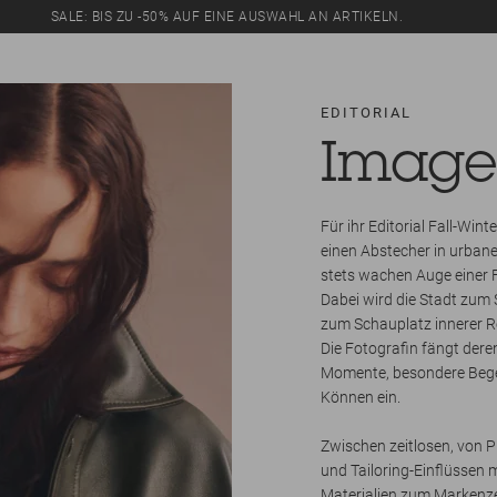
SALE: BIS ZU -50% AUF EINE AUSWAHL AN ARTIKELN.
EDITORIAL
Image
Für ihr Editorial Fall-Win
einen Abstecher in urban
stets wachen Auge einer 
Dabei wird die Stadt zum S
zum Schauplatz innerer 
Die Fotografin fängt dere
Momente, besondere Beg
Können ein.
Zwischen zeitlosen, von P
und Tailoring-Einflüssen 
Materialien zum Markenz