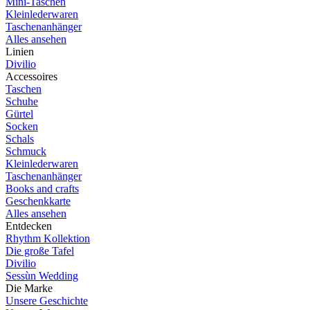
Mini-Taschen
Kleinlederwaren
Taschenanhänger
Alles ansehen
Linien
Divilio
Accessoires
Taschen
Schuhe
Gürtel
Socken
Schals
Schmuck
Kleinlederwaren
Taschenanhänger
Books and crafts
Geschenkkarte
Alles ansehen
Entdecken
Rhythm Kollektion
Die große Tafel
Divilio
Sessùn Wedding
Die Marke
Unsere Geschichte