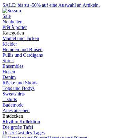
SALE: bis zu -50% auf eine Auswahl an Artikeln.
Sale
Neuheiten
Prêt-à-porter
Kategorien
Mäntel und Jacken
Kleider
Hemden und Blusen
Pullis und Cardigans
Strick
Ensembles
Hosen
Denim
Röcke und Shorts
Tops und Bodys
Sweatshirts
T-shirts
Bademode
Alles ansehen
Entdecken
Rhythm Kollektion
Die große Tafel
Unser Gast des Tages