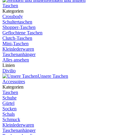
Hemden und Blusen
Taschen
Kategorien
Crossbody
Schultertaschen
Shopper-Taschen
Geflochtene Taschen
Clutch-Taschen
Mini-Taschen
Kleinlederwaren
Taschenanhänger
Alles ansehen
Linien
Divilio
Unsere Taschen
Accessoires
Kategorien
Taschen
Schuhe
Gürtel
Socken
Schals
Schmuck
Kleinlederwaren
Taschenanhänger