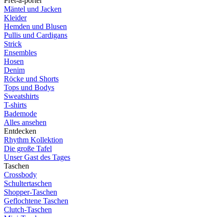
Prêt-à-porter
Mäntel und Jacken
Kleider
Hemden und Blusen
Pullis und Cardigans
Strick
Ensembles
Hosen
Denim
Röcke und Shorts
Tops und Bodys
Sweatshirts
T-shirts
Bademode
Alles ansehen
Entdecken
Rhythm Kollektion
Die große Tafel
Unser Gast des Tages
Taschen
Crossbody
Schultertaschen
Shopper-Taschen
Geflochtene Taschen
Clutch-Taschen