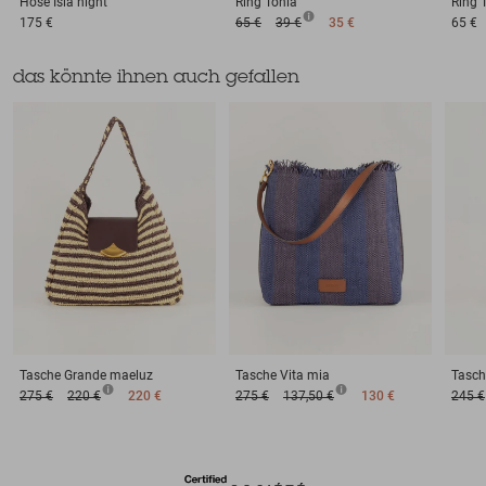
Hose
Isla night
Ring
Tonia
Ring
175 €
65 €
39 €
35 €
65 €
das könnte ihnen auch gefallen
Tasche
Grande maeluz
Tasche
Vita mia
Tasch
275 €
220 €
220 €
275 €
137,50 €
130 €
245 €