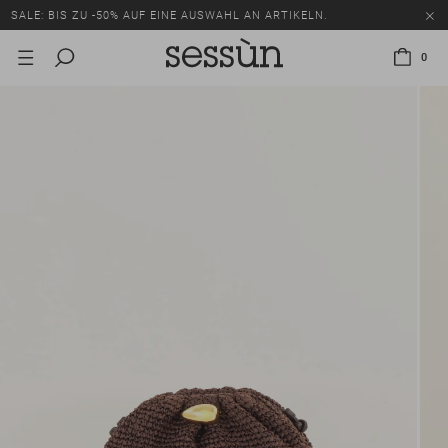
SALE: BIS ZU -50% AUF EINE AUSWAHL AN ARTIKELN.
0