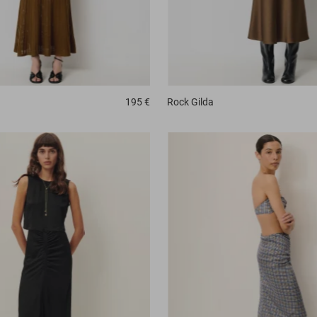
195 €
Rock
Gilda