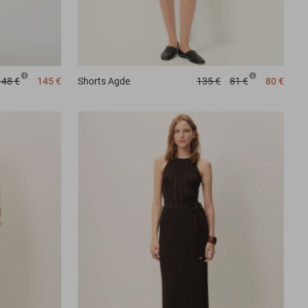
148 €
145 €
Shorts
Agde
135 €
81 €
80 €