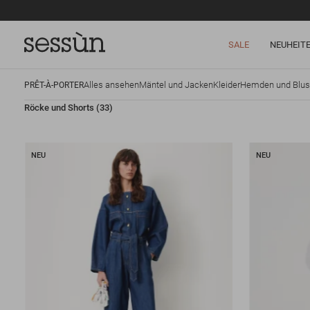
SALE
NEUHEIT
Alles ansehen
Mäntel und Jacken
Kleider
Hemden und Blu
PRÊT-À-PORTER
Röcke und Shorts
(33)
NEU
NEU