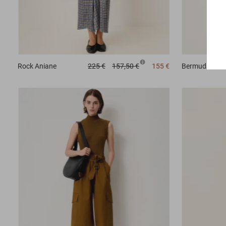
Rock
Aniane
225 €
157,50 €
155 €
Bermuda-Shor