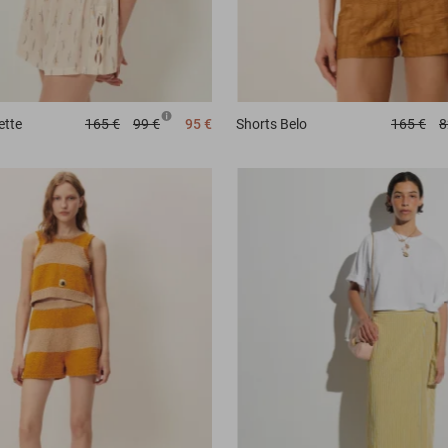
ette
165 €
99 €
95 €
Shorts
Belo
165 €
8