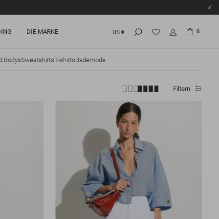
ING
DIE MARKE
0
US €
d Bodys
Sweatshirts
T-shirts
Bademode
Filtern