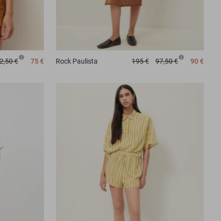
2,50 €
75 €
Rock
Paulista
195 €
97,50 €
90 €