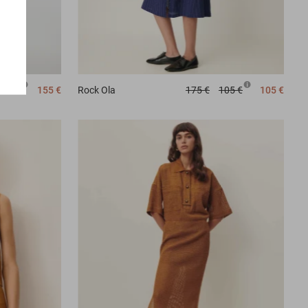
156 €
155 €
Rock
Ola
175 €
105 €
105 €