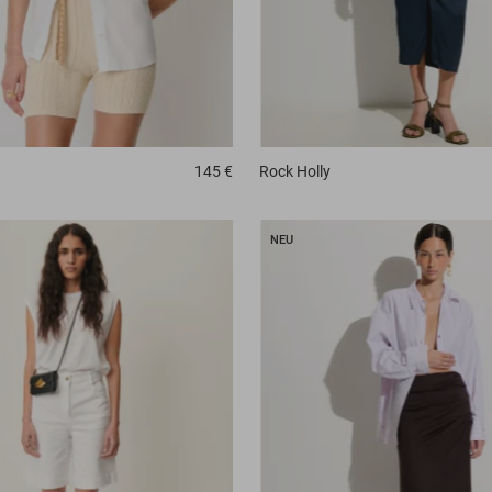
145 €
Rock
Holly
NEU