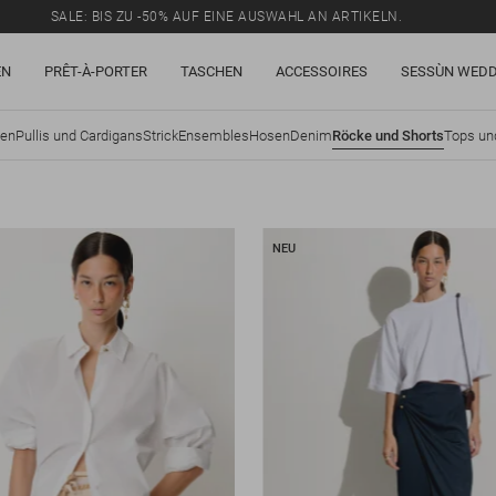
SALE: BIS ZU -50% AUF EINE AUSWAHL AN ARTIKELN.
EN
PRÊT-À-PORTER
TASCHEN
ACCESSOIRES
SESSÙN WEDD
sen
Pullis und Cardigans
Strick
Ensembles
Hosen
Denim
Röcke und Shorts
Tops un
NEU