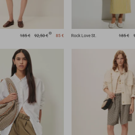
185 €
92,50 €
85 €
Rock
Love St.
185 €