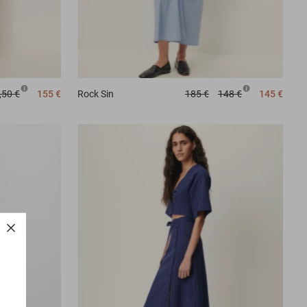
,50 €
155 €
Rock
Sin
185 €
148 €
145 €