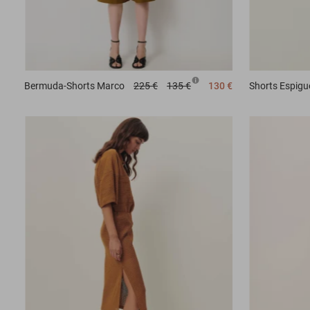
Bermuda-Shorts
Marco
225 €
135 €
130 €
Shorts
Espigu