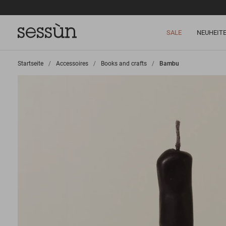
SALE
NEUHEIT
Startseite
>
Accessoires
>
Books and crafts
>
Bambu