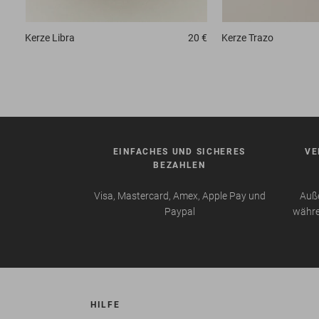
Kerze
Libra
20 €
Kerze
Trazo
EINFACHES UND SICHERES
VE
BEZAHLEN
Visa, Mastercard, Amex, Apple Pay und
Auße
Paypal
währe
HILFE