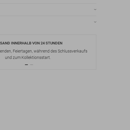
SAND INNERHALB VON 24 STUNDEN
KOSTENLOS
nden, Feiertagen, während des Schlussverkaufs
Bis zu 15 Ta
und zum Kollektionsstart.