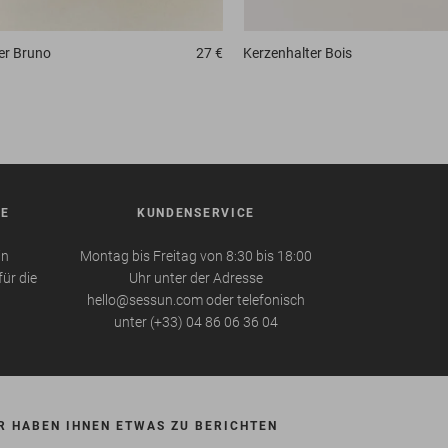
er
Bruno
27 €
Kerzenhalter
Bois
BE
KUNDENSERVICE
in
Montag bis Freitag von 8:30 bis 18:00
für die
Uhr unter der Adresse
hello@sessun.com oder telefonisch
unter (+33) 04 86 06 36 04
R HABEN IHNEN ETWAS ZU BERICHTEN