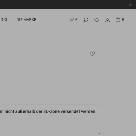
ING
DIE MARKE
0
US €
nn nicht außerhalb der EU-Zone versendet werden.