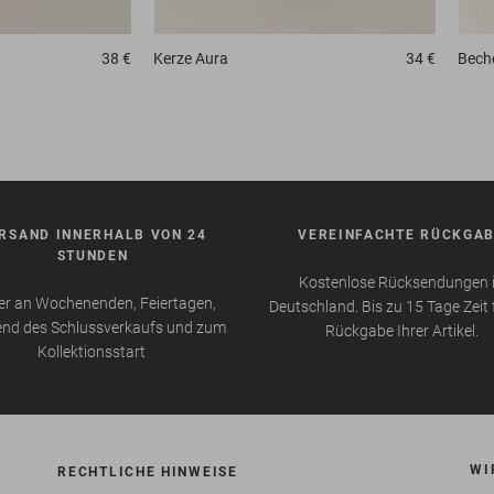
38 €
Kerze
Aura
34 €
Bech
RSAND INNERHALB VON 24
VEREINFACHTE RÜCKGA
STUNDEN
Kostenlose Rücksendungen 
r an Wochenenden, Feiertagen,
Deutschland. Bis zu 15 Tage Zeit 
nd des Schlussverkaufs und zum
Rückgabe Ihrer Artikel.
Kollektionsstart
WI
RECHTLICHE HINWEISE