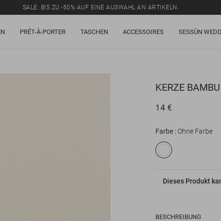
SALE: BIS ZU -50% AUF EINE AUSWAHL AN ARTIKELN.
EN
PRÊT-À-PORTER
TASCHEN
ACCESSOIRES
SESSÙN WEDD
KERZE
BAMBU
14 €
Farbe
Ohne Farbe
Dieses Produkt ka
BESCHREIBUNG