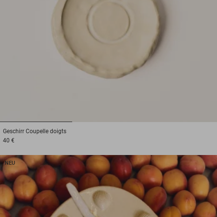
1
2
3
Geschirr
Coupelle doigts
40 €
NEU