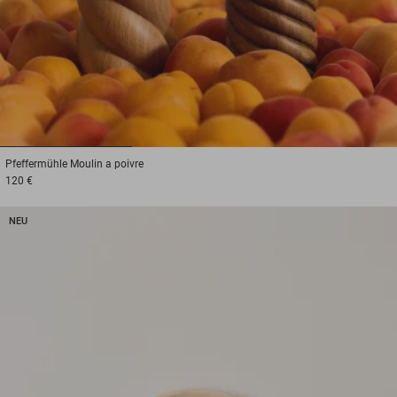
1
2
3
Pfeffermühle
Moulin a poivre
120 €
NEU