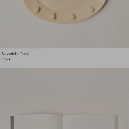
1
2
3
Servierteller
Conch
145 €