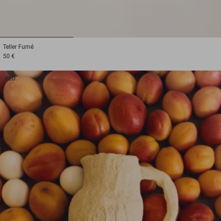
1
2
3
Teller
Fumé
50 €
NEU