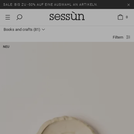
SALE: BIS ZU -50% AUF EINE AUSWAHL AN ARTIKELN.
0
Books and crafts
(81)
Filtern
NEU