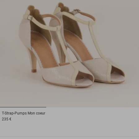
1
2
3
T-Strap-Pumps
Mon coeur
235 €