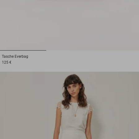
1
2
3
Tasche
Everbag
125 €