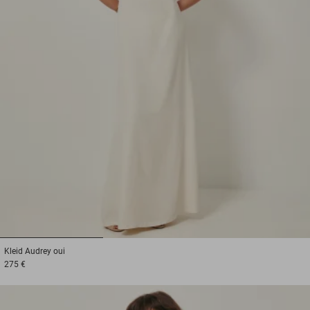
1
2
3
Kleid
Audrey oui
275 €