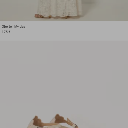
1
2
3
Oberteil
My day
175 €