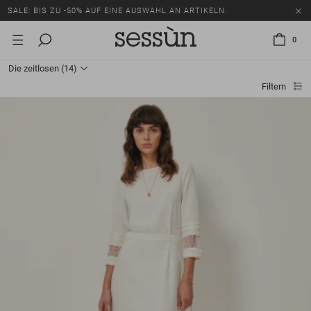
SALE: BIS ZU -50% AUF EINE AUSWAHL AN ARTIKELN.
0
Die zeitlosen
(14)
Filtern