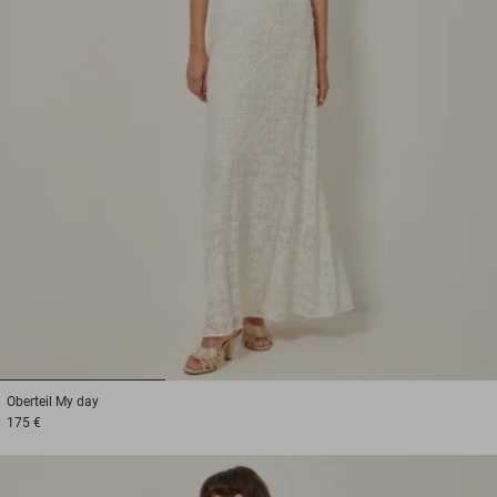
1
2
3
Oberteil
My day
175 €