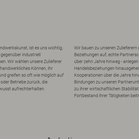
ndwerkskunst, ist es uns wichtig,
Wir bauen zu unseren Zulieferern 
gegenüber industriell
Beziehungen auf, echte Partnersch
en. Wir wählen unsere Zulieferer
über zehn Jahre hinweg - anlegen 
r handwerkliches Können, ihr
Handelsbeziehungen hinausgehen.
nd greifen so oft wie möglich auf
Kooperationen über die Jahre hin
oder Betriebe zurück, die
Bindungen zu unseren Partnerun
wusst aufrechterhalten.
zu ihrer wirtschaftlichen Stabilit
Fortbestand ihrer Tätigkeiten beit