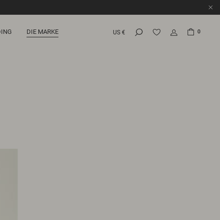
ING
DIE MARKE
0
US €