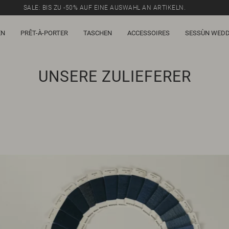
SALE: BIS ZU -50% AUF EINE AUSWAHL AN ARTIKELN.
EN
PRÊT-À-PORTER
TASCHEN
ACCESSOIRES
SESSÙN WEDD
UNSERE ZULIEFERER