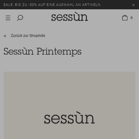
SALE: BIS ZU -50% AUF EINE AUSWAHL AN ARTIKELN.
0
Zurück zur Shopliste
Sessùn Printemps