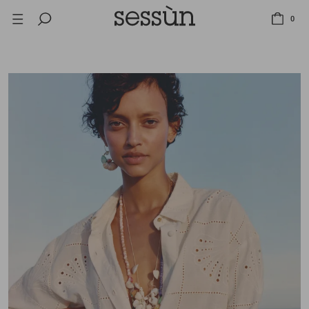
SALE: BIS ZU -50% AUF EINE AUSWAHL AN ARTIKELN.
0