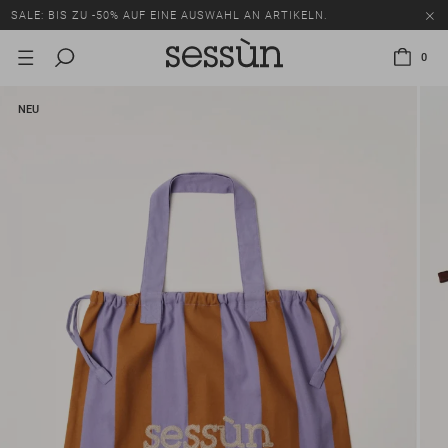
SALE: BIS ZU -50% AUF EINE AUSWAHL AN ARTIKELN.
0
NEU