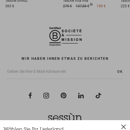
Tasche
Diviluz
Tasche
Vita mia
Tasch
365 €
275 €
137,50 €
130 €
225 €
WIR HABEN IHNEN ETWAS ZU BERICHTEN
OK
Wählen Sie Ihr Lieferland