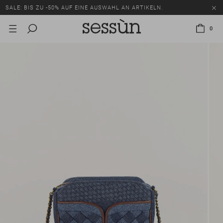
SALE: BIS ZU -50% AUF EINE AUSWAHL AN ARTIKELN.
0