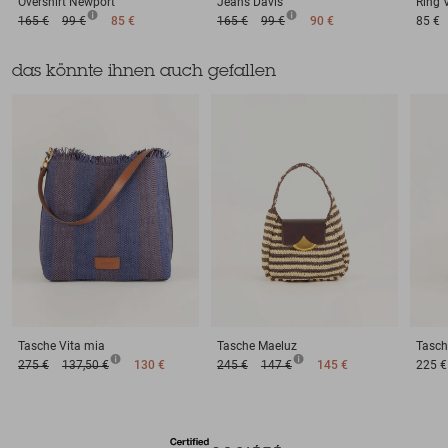
Overshirt
Newport
Jeans
Davis
Ring
165 €
99 €
85 €
165 €
99 €
90 €
85 €
das könnte ihnen auch gefallen
Tasche
Vita mia
Tasche
Maeluz
Tasch
275 €
137,50 €
130 €
245 €
147 €
145 €
225 €