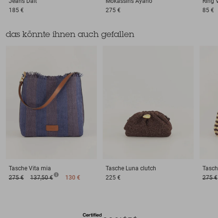
Jeans
Dalt
Mokassins
Ayano
Ring
185 €
275 €
85 €
das könnte ihnen auch gefallen
Tasche
Vita mia
Tasche
Luna clutch
Tasch
275 €
137,50 €
130 €
225 €
275 €