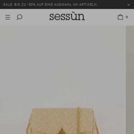
SALE: BIS ZU -50% AUF EINE AUSWAHL AN ARTIKELN.
0