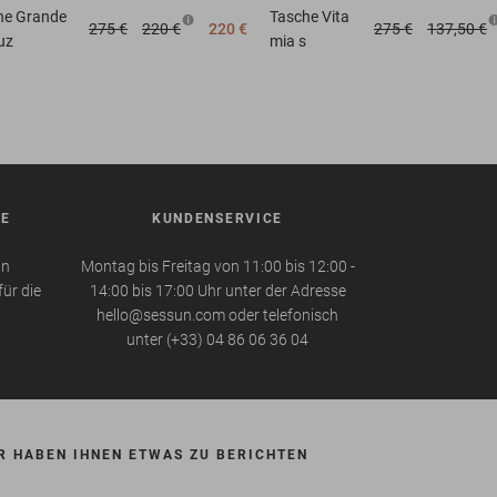
he
Grande
Tasche
Vita
275 €
220 €
220 €
275 €
137,50 €
uz
mia s
BE
KUNDENSERVICE
in
Montag bis Freitag von 11:00 bis 12:00 -
für die
14:00 bis 17:00 Uhr unter der Adresse
hello@sessun.com oder telefonisch
unter (+33) 04 86 06 36 04
R HABEN IHNEN ETWAS ZU BERICHTEN