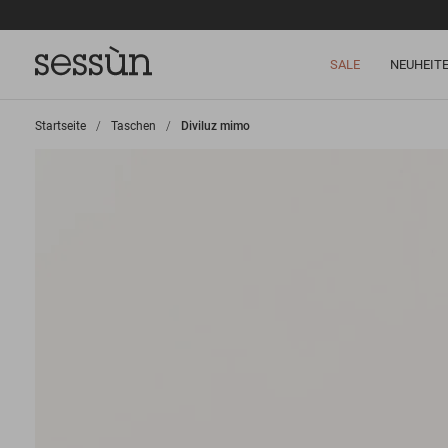
SALE
NEUHEIT
Startseite
>
Taschen
>
Diviluz mimo