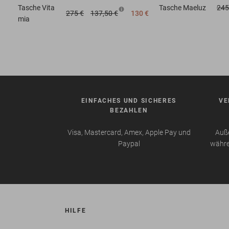
Tasche
Vita
Tasche
Maeluz
245
275 €
137,50 €
130 €
mia
EINFACHES UND SICHERES
VE
BEZAHLEN
Visa, Mastercard, Amex, Apple Pay und
Auße
Paypal
währe
HILFE