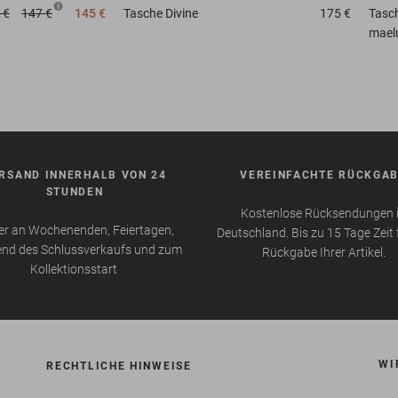
 €
147 €
145 €
Tasche
Divine
175 €
Tasc
mael
RSAND INNERHALB VON 24
VEREINFACHTE RÜCKGA
STUNDEN
Kostenlose Rücksendungen 
r an Wochenenden, Feiertagen,
Deutschland. Bis zu 15 Tage Zeit 
nd des Schlussverkaufs und zum
Rückgabe Ihrer Artikel.
Kollektionsstart
WI
RECHTLICHE HINWEISE