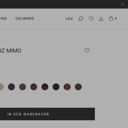
ING
DIE MARKE
0
US €
UZ MIMO
IN DEN WARENKORB