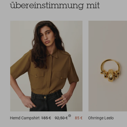
übereinstimmung mit
Hemd
Campshirt
185 €
92,50 €
85 €
Ohrringe
Leelo