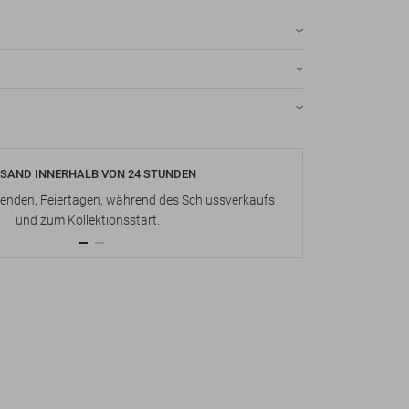
SAND INNERHALB VON 24 STUNDEN
KOSTENLOS
nden, Feiertagen, während des Schlussverkaufs
Bis zu 15 Ta
und zum Kollektionsstart.