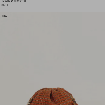
Tasche
Divilio small
365 €
NEU