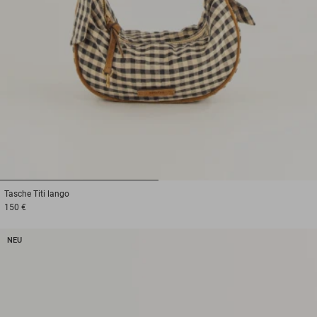
1
2
Tasche
Titi lango
150 €
NEU