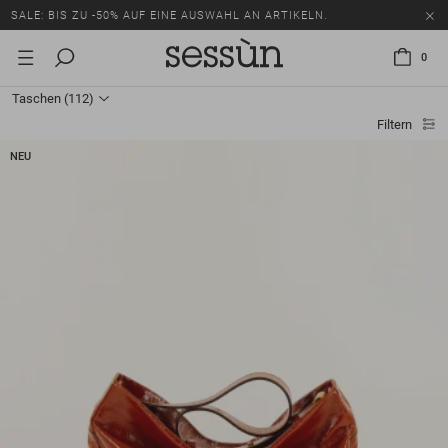
SALE: BIS ZU -50% AUF EINE AUSWAHL AN ARTIKELN.
0
Taschen
(112)
Filtern
NEU