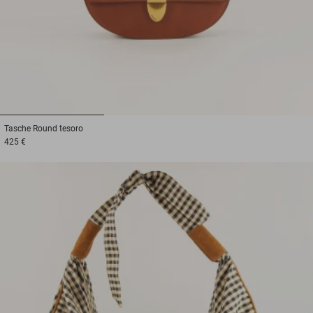
1
2
3
Tasche
Round tesoro
425 €