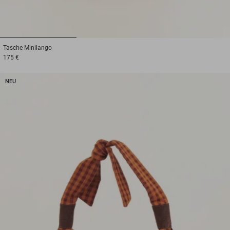
1
2
3
Tasche
Minilango
175 €
NEU