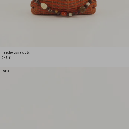
1
2
3
Tasche
Luna clutch
245 €
NEU