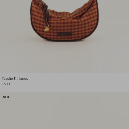
1
2
3
Tasche
Titi lango
150 €
NEU