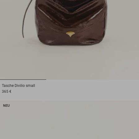
1
2
3
Tasche
Divilio small
365 €
NEU