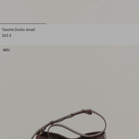
1
2
3
Tasche
Divilio small
365 €
NEU