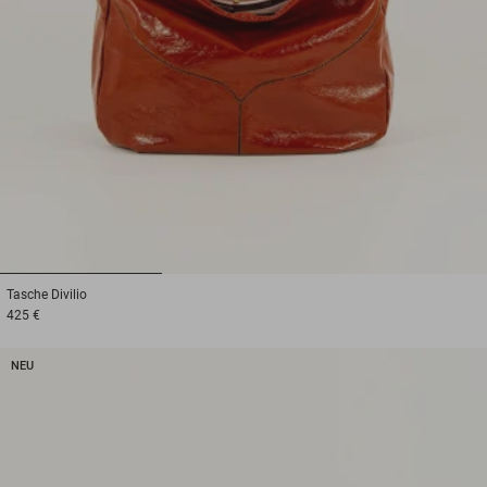
1
2
3
Tasche
Divilio
425 €
NEU