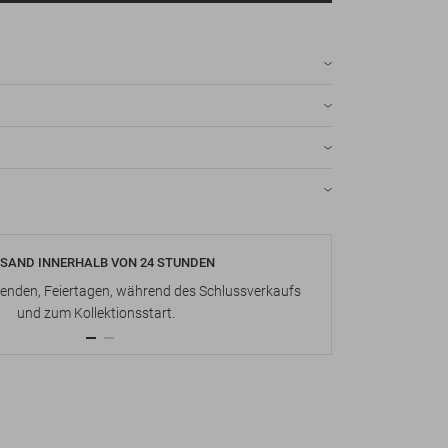
SAND INNERHALB VON 24 STUNDEN
KOSTENLOS
nden, Feiertagen, während des Schlussverkaufs
Bis zu 15 Ta
und zum Kollektionsstart.