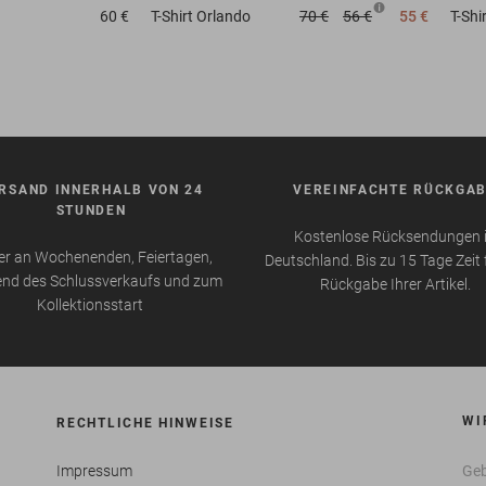
60 €
T-Shirt
Orlando
70 €
56 €
55 €
T-Shi
RSAND INNERHALB VON 24
VEREINFACHTE RÜCKGA
STUNDEN
Kostenlose Rücksendungen 
r an Wochenenden, Feiertagen,
Deutschland. Bis zu 15 Tage Zeit 
nd des Schlussverkaufs und zum
Rückgabe Ihrer Artikel.
Kollektionsstart
WI
RECHTLICHE HINWEISE
Impressum