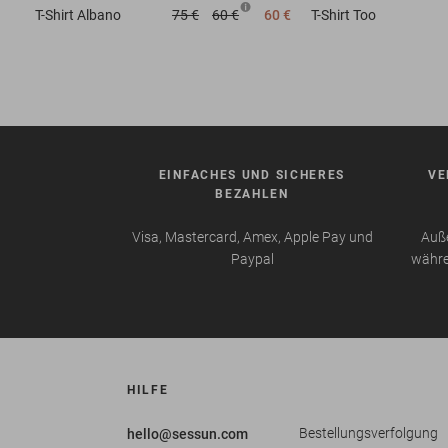
T-Shirt
Albano
75 €
60 €
60 €
T-Shirt
Too
EINFACHES UND SICHERES
VE
BEZAHLEN
Visa, Mastercard, Amex, Apple Pay und
Auße
Paypal
währe
HILFE
Bestellungsverfolgung
hello@sessun.com