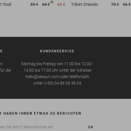
rt
Tooli
85 €
68 €
65 €
T-Shirt
Orlando
70 €
56 €
BE
KUNDENSERVICE
in
Montag bis Freitag von 11:00 bis 12:00 -
für die
14:00 bis 17:00 Uhr unter der Adresse
hello@sessun.com oder telefonisch
unter (+33) 04 86 06 36 04
R HABEN IHNEN ETWAS ZU BERICHTEN
OK