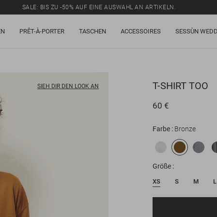
SALE: BIS ZU -50% AUF EINE AUSWAHL AN ARTIKELN.
EN
PRÊT-À-PORTER
TASCHEN
ACCESSOIRES
SESSÙN WEDD
T-SHIRT
TOO
SIEH DIR DEN LOOK AN
60 €
Farbe
Bronze
Größe
XS
S
M
L