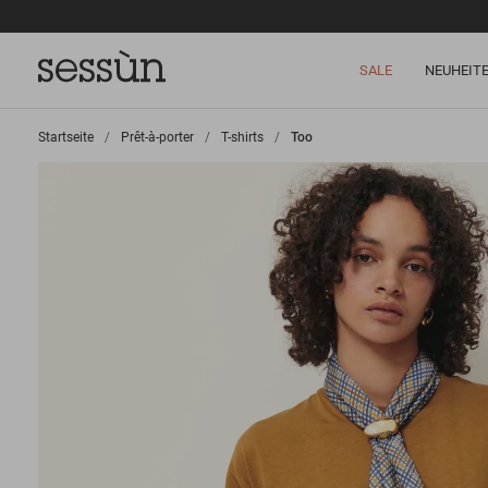
SALE
NEUHEIT
Startseite
>
Prêt-à-porter
>
T-shirts
>
Too