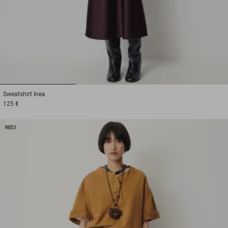
1
2
3
Sweatshirt
Inea
125 €
NEU