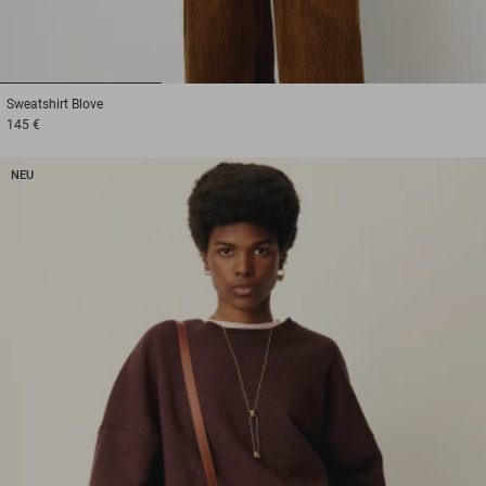
1
2
3
Sweatshirt
Blove
145 €
NEU