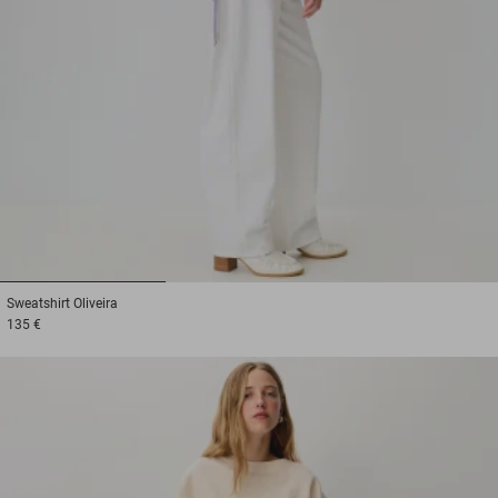
1
2
3
Sweatshirt
Oliveira
135 €