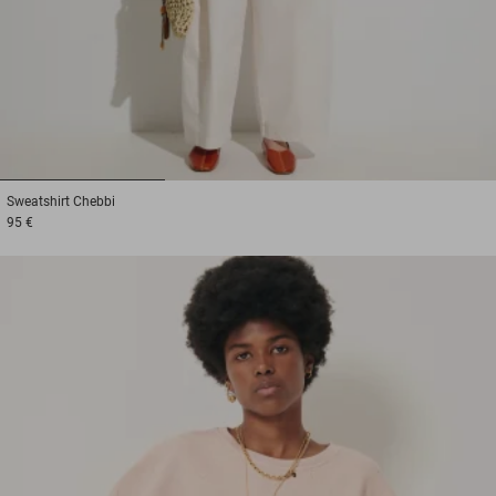
1
2
3
Sweatshirt
Chebbi
95 €