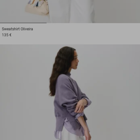
1
2
3
Sweatshirt
Oliveira
135 €