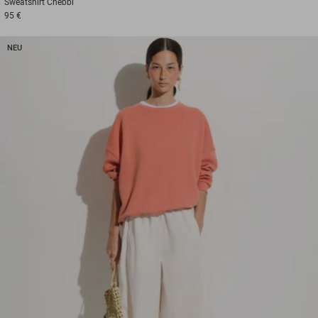
Sweatshirt
Chebbi
95 €
NEU