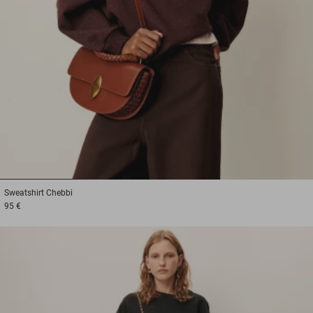
1
2
3
Sweatshirt
Chebbi
95 €