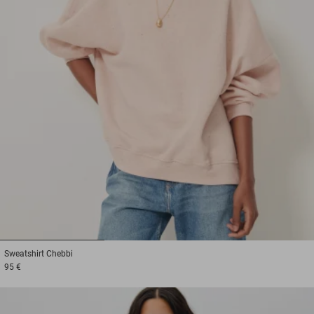
1
2
3
Sweatshirt
Chebbi
95 €