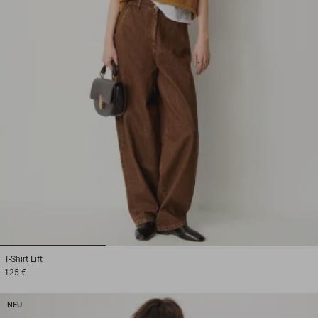
1
2
3
T-Shirt
Lift
125 €
NEU