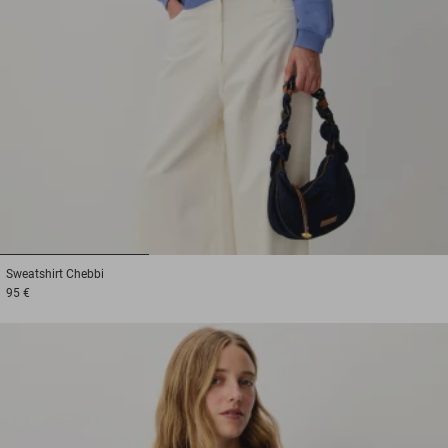
1
2
3
Sweatshirt
Chebbi
95 €