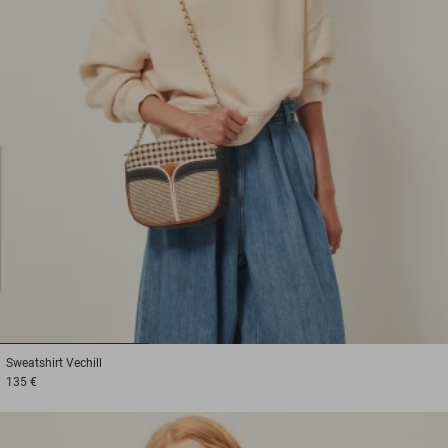
1
2
3
Sweatshirt
Vechill
135 €