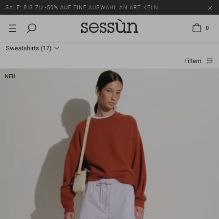
SALE: BIS ZU -50% AUF EINE AUSWAHL AN ARTIKELN.
0
Sweatshirts
(17)
Filtern
NEU