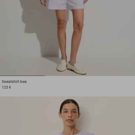
1
2
3
Sweatshirt
Inea
125 €