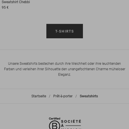
Sweatshirt
Chebbi
95 €
T-SHIRTS
Unsere Sweatshirts bestechen durch ihre Weichheit oder ihre leuchtenden
Farben und verleihen Ihrer Silhouette den unangefochtenen Charme müheloser
Eleganz.
Startseite
>
Prêt-à-porter
>
Sweatshirts