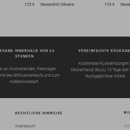
125 €
Sweatshirt
Oliveira
135 €
Swea
RSAND INNERHALB VON 24
VEREINFACHTE RÜCKGA
STUNDEN
Kostenlose Rücksendungen 
r an Wochenenden, Feiertagen,
Deutschland. Bis zu 15 Tage Zeit 
nd des Schlussverkaufs und zum
Rückgabe Ihrer Artikel.
Kollektionsstart
WI
RECHTLICHE HINWEISE
Impressum