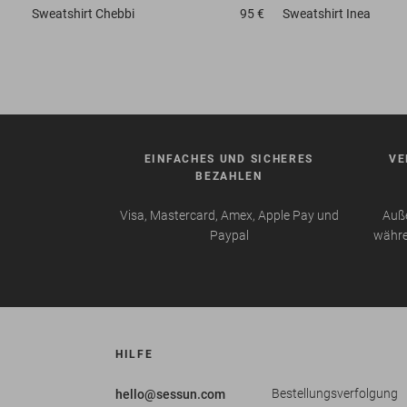
Sweatshirt
Chebbi
95 €
Sweatshirt
Inea
EINFACHES UND SICHERES
VE
BEZAHLEN
Visa, Mastercard, Amex, Apple Pay und
Auße
Paypal
währe
HILFE
Bestellungsverfolgung
hello@sessun.com