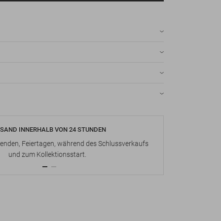
SAND INNERHALB VON 24 STUNDEN
KOSTENLOS
nden, Feiertagen, während des Schlussverkaufs
Bis zu 15 Ta
und zum Kollektionsstart.