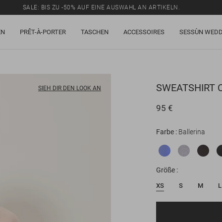
SALE: BIS ZU -50% AUF EINE AUSWAHL AN ARTIKELN.
EN
PRÊT-À-PORTER
TASCHEN
ACCESSOIRES
SESSÙN WEDD
SWEATSHIRT
C
SIEH DIR DEN LOOK AN
95 €
Farbe
Ballerina
Größe
XS
S
M
L