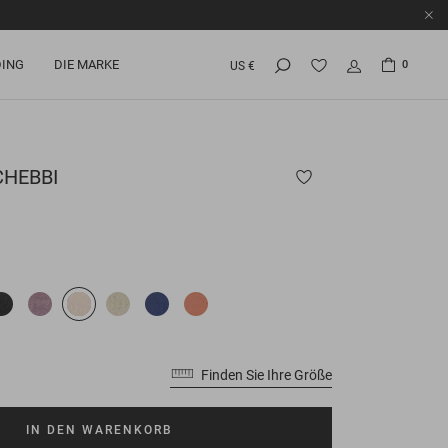
ING
DIE MARKE
0
US €
HEBBI
Finden Sie Ihre Größe
IN DEN WARENKORB