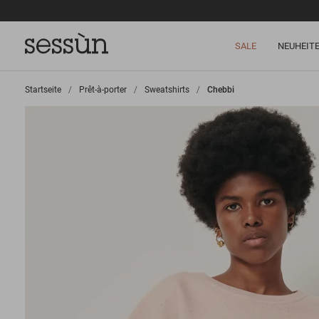
SALE
NEUHEIT
Startseite
>
Prêt-à-porter
>
Sweatshirts
>
Chebbi