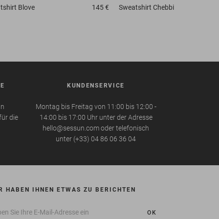
tshirt
Blove
145 €
Sweatshirt
Chebbi
BE
KUNDENSERVICE
in
Montag bis Freitag von 11:00 bis 12:00 -
für die
14:00 bis 17:00 Uhr unter der Adresse
hello@sessun.com oder telefonisch
unter (+33) 04 86 06 36 04
R HABEN IHNEN ETWAS ZU BERICHTEN
OK