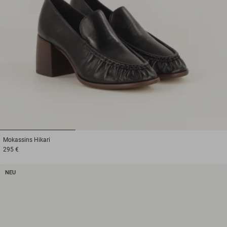
1
2
3
Mokassins
Hikari
295 €
NEU