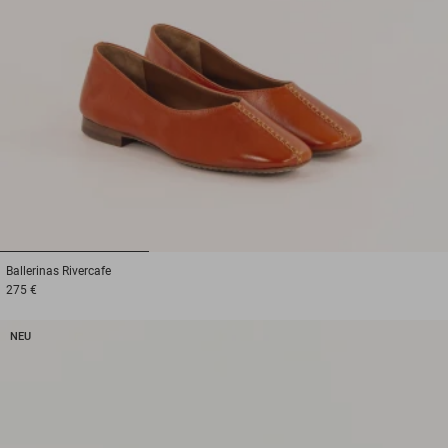
1
2
3
Ballerinas
Rivercafe
275 €
NEU