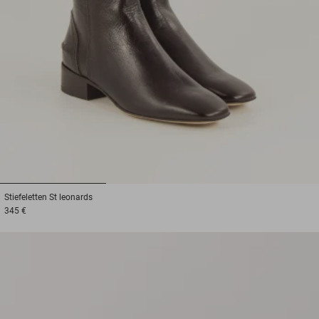
1
2
3
Stiefeletten
St leonards
345 €