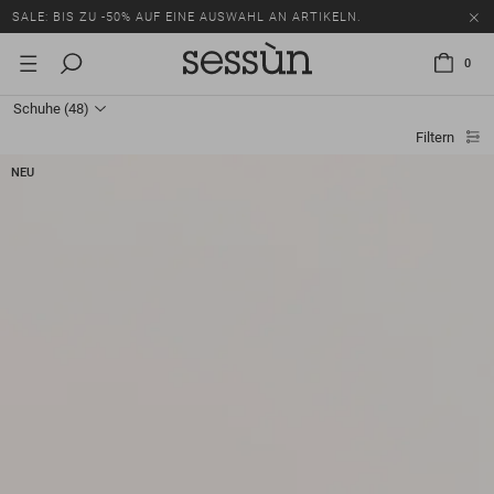
SALE: BIS ZU -50% AUF EINE AUSWAHL AN ARTIKELN.
0
Schuhe
(48)
Filtern
NEU