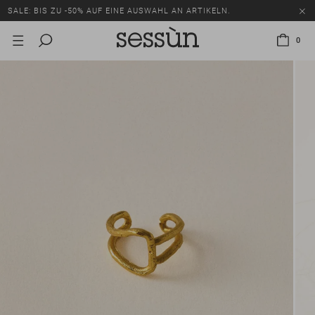
SALE: BIS ZU -50% AUF EINE AUSWAHL AN ARTIKELN.
0