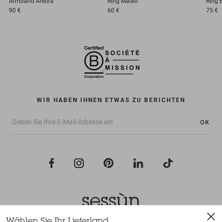
Armband
Areora
Ring
Maiao
Ring
90 €
60 €
75 €
WIR HABEN IHNEN ETWAS ZU BERICHTEN
OK
Wählen Sie Ihr Lieferland