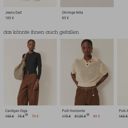
Jeans
Dalt
Ohrringe
Nilla
185 €
85 €
das könnte ihnen auch gefallen
Cardigan
Diga
Pulli
Horizonte
Pulli
150 €
75 €
70 €
175 €
87,50 €
80 €
165 €