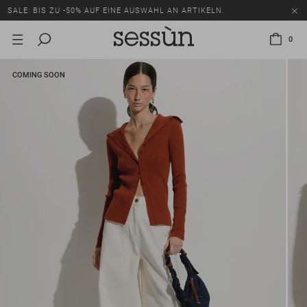
SALE: BIS ZU -50% AUF EINE AUSWAHL AN ARTIKELN.
0
COMING SOON