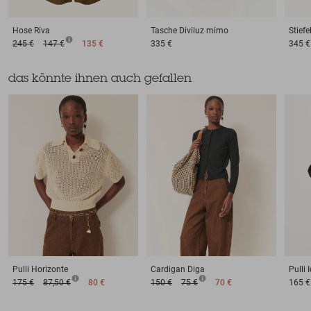
Hose
Riva
Tasche
Diviluz mimo
Stiefe
245 €
147 €
135 €
335 €
345 €
das könnte ihnen auch gefallen
Pulli
Horizonte
Cardigan
Diga
Pulli
I
175 €
87,50 €
80 €
150 €
75 €
70 €
165 €