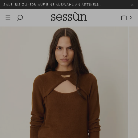
SALE: BIS ZU -50% AUF EINE AUSWAHL AN ARTIKELN.
0