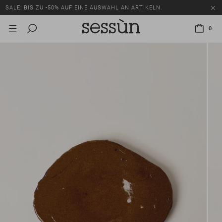
SALE: BIS ZU -50% AUF EINE AUSWAHL AN ARTIKELN.
0