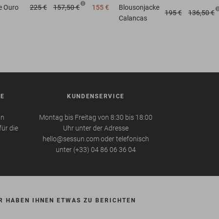
e
Ouro
225 €
157,50 €
155 €
Blousonjacke
195 €
136,50 €
Calancas
BE
KUNDENSERVICE
in
Montag bis Freitag von 8:30 bis 18:00
für die
Uhr unter der Adresse
hello@sessun.com oder telefonisch
unter (+33) 04 86 06 36 04
R HABEN IHNEN ETWAS ZU BERICHTEN