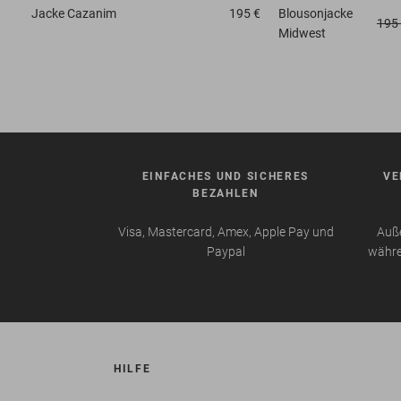
Jacke
Cazanim
195 €
Blousonjacke
195
Midwest
EINFACHES UND SICHERES
VE
BEZAHLEN
Visa, Mastercard, Amex, Apple Pay und
Auße
Paypal
währe
HILFE