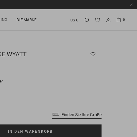
ING
DIE MARKE
0
US €
KE
WYATT
er
Finden Sie Ihre Größe
IN DEN WARENKORB