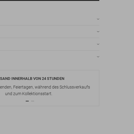
SAND INNERHALB VON 24 STUNDEN
KOSTENLOS
nden, Feiertagen, während des Schlussverkaufs
Bis zu 15 Ta
und zum Kollektionsstart.