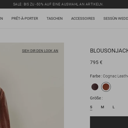
SALE: BIS ZU -50% AUF EINE AUSWAHL AN ARTIKELN.
EN
PRÊT-À-PORTER
TASCHEN
ACCESSOIRES
SESSÙN WEDD
BLOUSONJAC
SIEH DIR DEN LOOK AN
795 €
Farbe
Cognac Leath
Größe
S
M
L