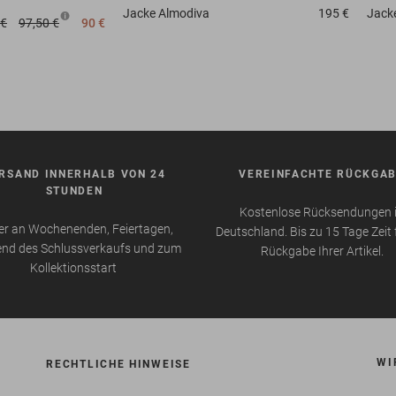
Jacke
Almodiva
195 €
Jack
 €
97,50 €
90 €
RSAND INNERHALB VON 24
VEREINFACHTE RÜCKGA
STUNDEN
Kostenlose Rücksendungen 
r an Wochenenden, Feiertagen,
Deutschland. Bis zu 15 Tage Zeit 
nd des Schlussverkaufs und zum
Rückgabe Ihrer Artikel.
Kollektionsstart
WI
RECHTLICHE HINWEISE