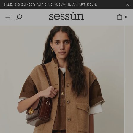
SALE: BIS ZU -50% AUF EINE AUSWAHL AN ARTIKELN.
0