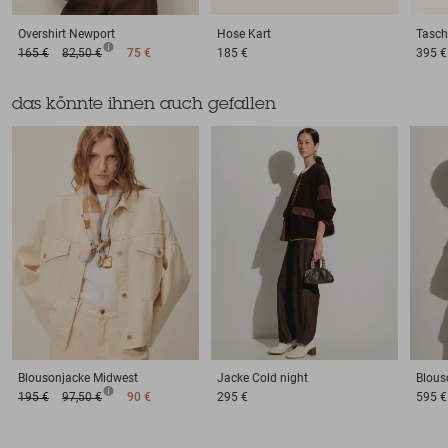
Overshirt
Newport
Hose
Kart
Tasch
165 €
82,50 €
75 €
185 €
395 €
das könnte ihnen auch gefallen
Blousonjacke
Midwest
Jacke
Cold night
Blous
195 €
97,50 €
90 €
295 €
595 €