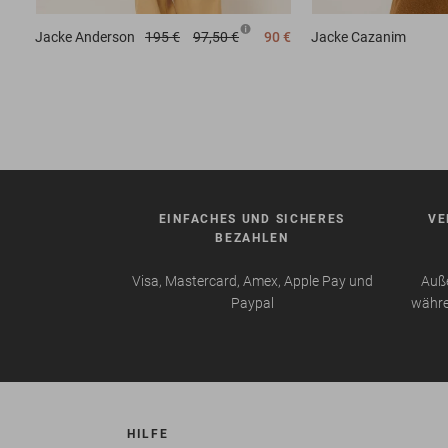
Jacke
Anderson
195 €
97,50 €
90 €
Jacke
Cazanim
EINFACHES UND SICHERES
VE
BEZAHLEN
Visa, Mastercard, Amex, Apple Pay und
Auße
Paypal
währe
HILFE