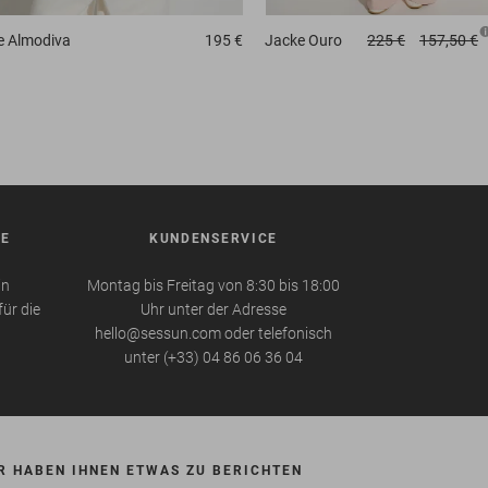
e
Almodiva
195 €
Jacke
Ouro
225 €
157,50 €
BE
KUNDENSERVICE
in
Montag bis Freitag von 8:30 bis 18:00
für die
Uhr unter der Adresse
hello@sessun.com oder telefonisch
unter (+33) 04 86 06 36 04
R HABEN IHNEN ETWAS ZU BERICHTEN