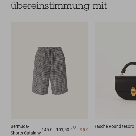
übereinstimmung mit
Bermuda-
Tasche
Round tesoro
145 €
101,50 €
95 €
Shorts
Catalany