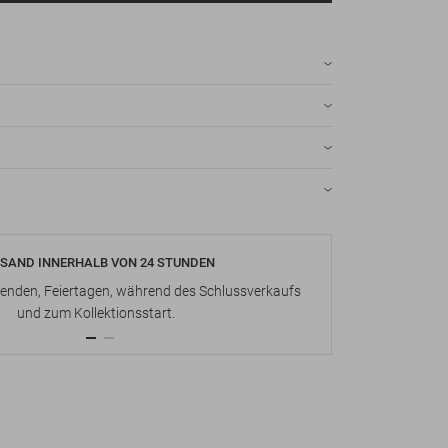
SAND INNERHALB VON 24 STUNDEN
KOSTENLOS
nden, Feiertagen, während des Schlussverkaufs
Bis zu 15 Ta
und zum Kollektionsstart.