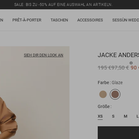
SALE: BIS ZU -50% AUF EINE AUSWAHL AN ARTIKELN.
EN
PRÊT-À-PORTER
TASCHEN
ACCESSOIRES
SESSÙN WEDD
JACKE
ANDER
SIEH DIR DEN LOOK AN
195 €
97,50 €
90 
Farbe
Glaze
Größe
XS
S
M
L