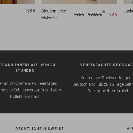
195 €
Blousonjacke
Jack
195 €
97,50 €
90 €
Midwest
RSAND INNERHALB VON 24
VEREINFACHTE RÜCKGA
STUNDEN
Kostenlose Rücksendungen 
r an Wochenenden, Feiertagen,
Deutschland. Bis zu 15 Tage Zeit 
nd des Schlussverkaufs und zum
Rückgabe Ihrer Artikel.
Kollektionsstart
WI
RECHTLICHE HINWEISE