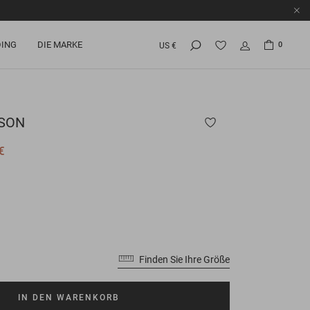
ING
DIE MARKE
0
US €
SON
€
Finden Sie Ihre Größe
IN DEN WARENKORB