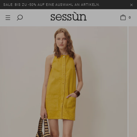
SALE: BIS ZU -50% AUF EINE AUSWAHL AN ARTIKELN.
0