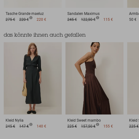
Tasche
Grande maeluz
Sandalen
Maximus
Armb
275 €
220 €
220 €
245 €
122,50 €
115 €
50 €
das könnte ihnen auch gefallen
Kleid
Nylia
Kleid
Sweet mambo
Kleid
245 €
147 €
140 €
225 €
157,50 €
155 €
225 €