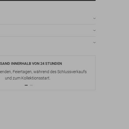
SAND INNERHALB VON 24 STUNDEN
KOSTENLOS
nden, Feiertagen, während des Schlussverkaufs
Bis zu 15 Ta
und zum Kollektionsstart.