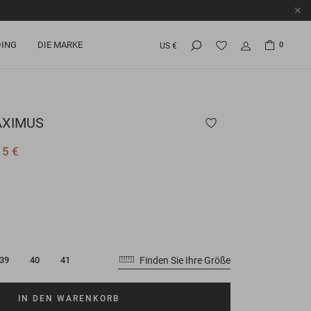
ING
DIE MARKE
0
US €
XIMUS
15 €
Finden Sie Ihre Größe
39
40
41
IN DEN WARENKORB