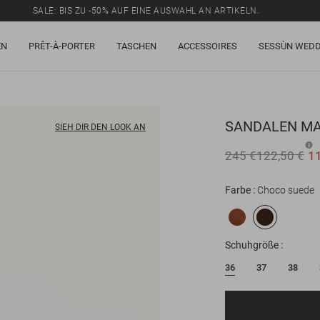
SALE: BIS ZU -50% AUF EINE AUSWAHL AN ARTIKELN.
EN
PRÊT-À-PORTER
TASCHEN
ACCESSOIRES
SESSÙN WEDD
SANDALEN
MA
SIEH DIR DEN LOOK AN
245 €
122,50 €
1
Farbe
Choco suede
Schuhgröße
36
37
38