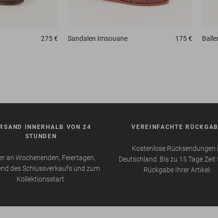
275 €
Sandalen
Imsouane
175 €
Balle
RSAND INNERHALB VON 24
VEREINFACHTE RÜCKGA
STUNDEN
Kostenlose Rücksendungen 
r an Wochenenden, Feiertagen,
Deutschland. Bis zu 15 Tage Zeit 
nd des Schlussverkaufs und zum
Rückgabe Ihrer Artikel.
Kollektionsstart