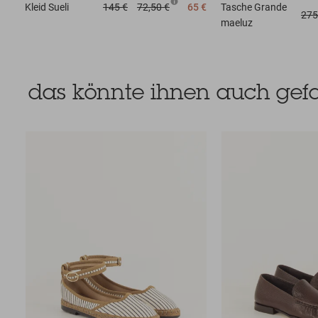
Kleid
Sueli
145 €
72,50 €
65 €
Tasche
Grande
275
maeluz
das könnte ihnen auch gefa