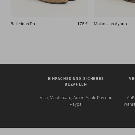
Ballerinas
Do
175 €
Mokassins
Ayano
EINFACHES UND SICHERES
VE
BEZAHLEN
Visa, Mastercard, Amex, Apple Pay und
Auße
Paypal
währe