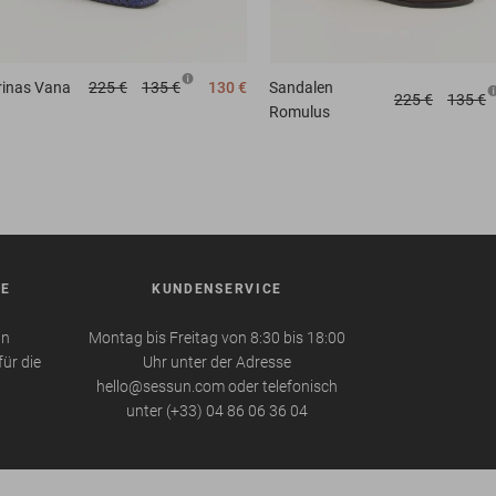
rinas
Vana
225 €
135 €
130 €
Sandalen
225 €
135 €
Romulus
BE
KUNDENSERVICE
in
Montag bis Freitag von 8:30 bis 18:00
für die
Uhr unter der Adresse
hello@sessun.com oder telefonisch
unter (+33) 04 86 06 36 04