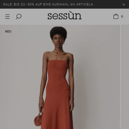
SALE: BIS ZU -50% AUF EINE AUSWAHL AN ARTIKELN.
0
NEU