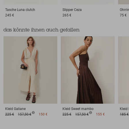
Tasche
Luna clutch
Slipper
Ceza
Ohrri
245 €
265 €
75 €
das könnte ihnen auch gefallen
Kleid
Galiane
Kleid
Sweet mambo
Kleid
225 €
157,50 €
150 €
225 €
157,50 €
155 €
185 €