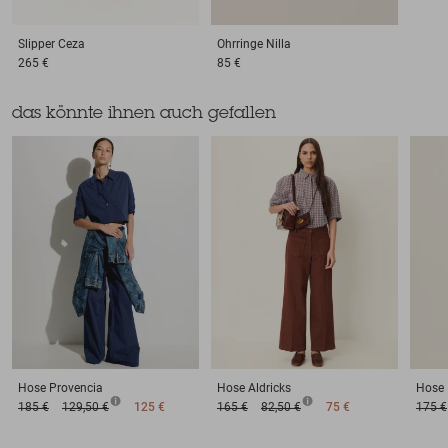
Slipper
Ceza
Ohrringe
Nilla
265 €
85 €
das könnte ihnen auch gefallen
Hose
Provencia
Hose
Aldricks
Hose
185 €
129,50 €
125 €
165 €
82,50 €
75 €
175 €