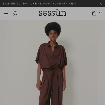
SALE: BIS ZU -50% AUF EINE AUSWAHL AN ARTIKELN.
0