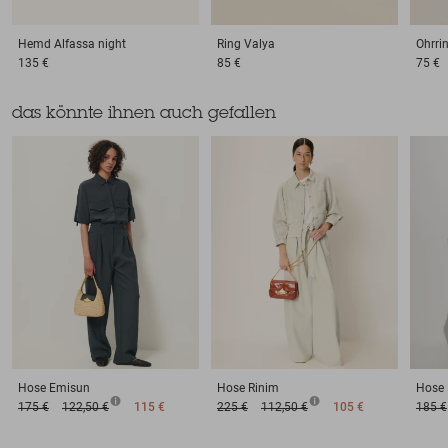
Hemd
Alfassa night
Ring
Valya
Ohrri
135 €
85 €
75 €
das könnte ihnen auch gefallen
Hose
Emisun
Hose
Rinim
Hose
175 €
122,50 €
115 €
225 €
112,50 €
105 €
185 €