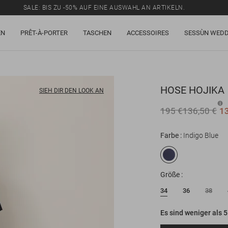
SALE: BIS ZU -50% AUF EINE AUSWAHL AN ARTIKELN.
EN
PRÊT-À-PORTER
TASCHEN
ACCESSOIRES
SESSÙN WEDD
HOSE
HOJIKA
SIEH DIR DEN LOOK AN
195 €
136,50 €
1
Farbe
Indigo Blue
Größe
34
36
38
Es sind weniger als 5