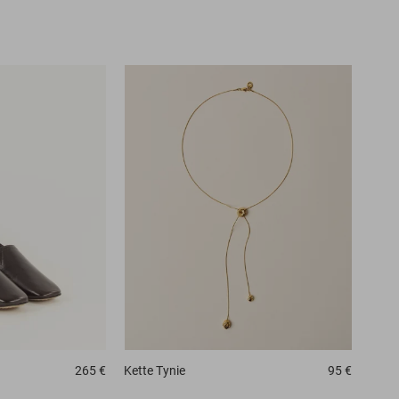
265 €
Kette
Tynie
95 €