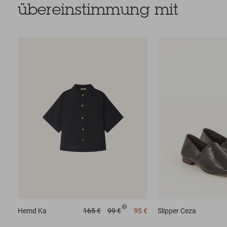
übereinstimmung mit
Hemd
Ka
165 €
99 €
95 €
Slipper
Ceza