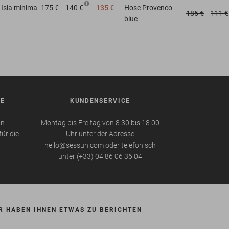
Isla minima
175 €
140 €
135 €
Hose
Provenco
185 €
111 €
blue
BE
KUNDENSERVICE
in
Montag bis Freitag von 8:30 bis 18:00
für die
Uhr unter der Adresse
hello@sessun.com oder telefonisch
unter (+33) 04 86 06 36 04
R HABEN IHNEN ETWAS ZU BERICHTEN