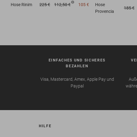
Hose
Rinim
225 €
112,50 €
105 €
Hose
185 €
Provencia
EINFACHES UND SICHERES
VE
BEZAHLEN
Visa, Mastercard, Amex, Apple Pay und
Auße
Paypal
währe
HILFE