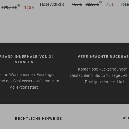
Hose
Aldricks
165 €
82,50 €
75 €
Hose
129,50 €
125 €
RSAND INNERHALB VON 24
VEREINFACHTE RÜCKGA
STUNDEN
Kostenlose Rücksendungen 
r an Wochenenden, Feiertagen,
Deutschland. Bis zu 15 Tage Zeit 
nd des Schlussverkaufs und zum
Rückgabe Ihrer Artikel.
Kollektionsstart
WI
RECHTLICHE HINWEISE