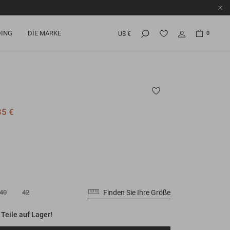
ING
DIE MARKE
0
US €
35 €
Finden Sie Ihre Größe
40
42
 Teile auf Lager!