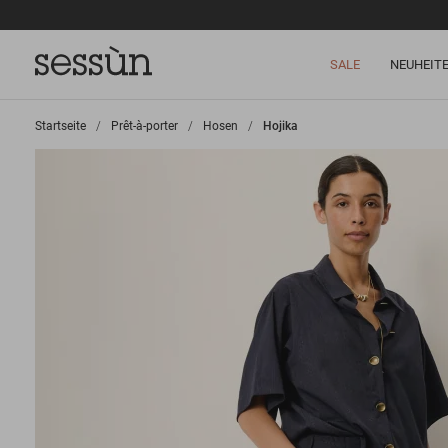
SALE
NEUHEIT
Startseite
>
Prêt-à-porter
>
Hosen
>
Hojika