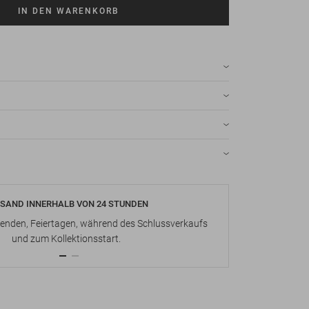
IN DEN WARENKORB
SAND INNERHALB VON 24 STUNDEN
KOSTENLOS
nden, Feiertagen, während des Schlussverkaufs
Bis zu 15 Ta
und zum Kollektionsstart.