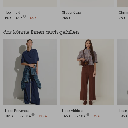
Top
The d
Slipper
Ceza
Ohrri
60 €
48 €
45 €
265 €
75 €
das könnte ihnen auch gefallen
Hose
Provencia
Hose
Aldricks
Hose
185 €
129,50 €
125 €
165 €
82,50 €
75 €
185 €