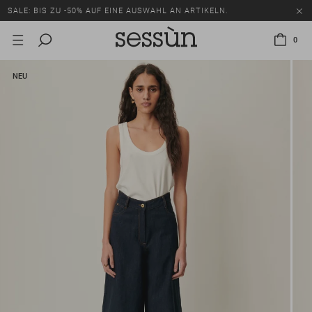
SALE: BIS ZU -50% AUF EINE AUSWAHL AN ARTIKELN.
0
NEU