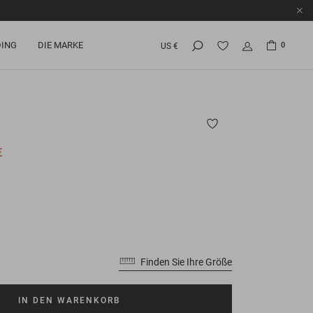
ING
DIE MARKE
0
US €
€
Finden Sie Ihre Größe
IN DEN WARENKORB