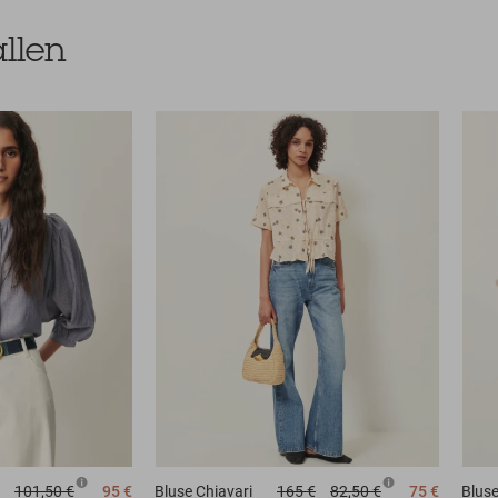
llen
101,50 €
95 €
Bluse
Chiavari
165 €
82,50 €
75 €
Blus