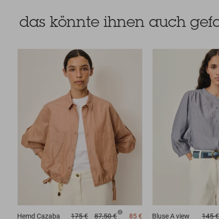
das könnte ihnen auch gefa
Hemd
Cazaba
175 €
87,50 €
85 €
Bluse
A view
145 €