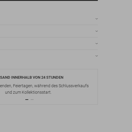
SAND INNERHALB VON 24 STUNDEN
KOSTENLOS
nden, Feiertagen, während des Schlussverkaufs
Bis zu 15 Ta
und zum Kollektionsstart.