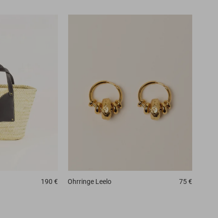
190 €
Ohrringe
Leelo
75 €