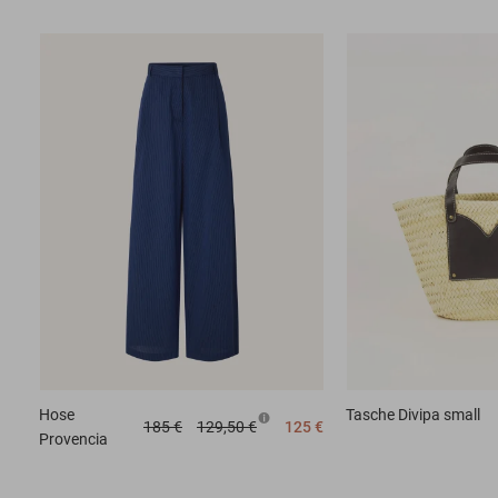
Hose
Tasche
Divipa small
185 €
129,50 €
125 €
Provencia