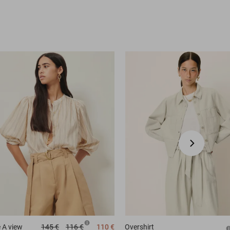
e
A view
145 €
116 €
110 €
Overshirt