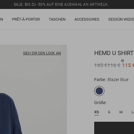
SALE: BIS ZU -50% AUF EINE AUSWAHL AN ARTIKELN.
EN
PRÊT-À-PORTER
TASCHEN
ACCESSOIRES
SESSÙN WEDD
HEMD
U SHIRT
SIEH DIR DEN LOOK AN
145 €
116 €
115 
Farbe
Blazer Blue
Größe
XS
S
M
L